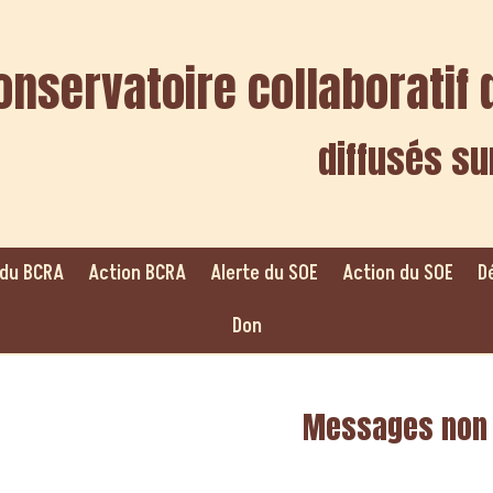
onservatoire collaborati
diffusés su
 du BCRA
Action BCRA
Alerte du SOE
Action du SOE
D
Don
Messages non