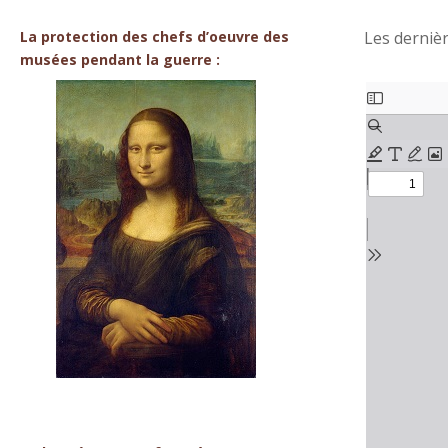
La protection des chefs d’oeuvre des
Les dernièr
musées pendant la guerre :
Skip
to
PDF
content