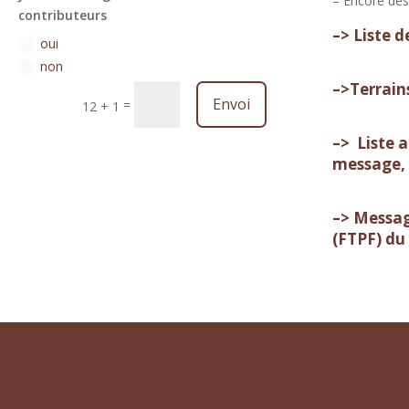
– Encore des
contributeurs
–> Liste 
oui
non
–>Terrain
Envoi
=
12 + 1
–> Liste 
message, 
–> Message
(FTPF) du