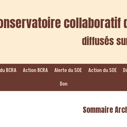
onservatoire collaborati
diffusés su
 du BCRA
Action BCRA
Alerte du SOE
Action du SOE
D
Don
Sommaire Arc