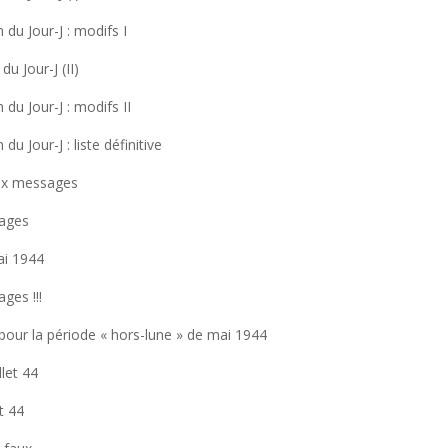
 du Jour-J : modifs I
du Jour-J (II)
 du Jour-J : modifs II
du Jour-J : liste définitive
aux messages
ages
ai 1944
ges !!!
our la période « hors-lune » de mai 1944
llet 44
t 44