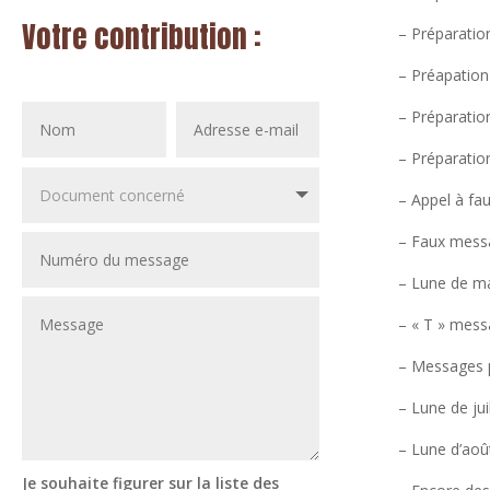
Votre contribution :
– Préparation
– Préapation 
– Préparation
– Préparation 
– Appel à f
– Faux mess
– Lune de m
– « T » messa
– Messages p
– Lune de jui
– Lune d’aoû
Je souhaite figurer sur la liste des